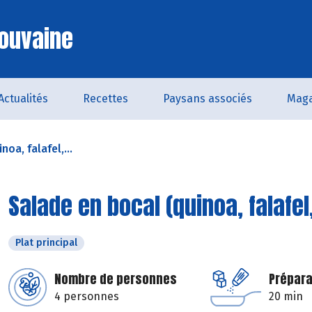
ouvaine
Actualités
Recettes
Paysans associés
Maga
oa, falafel,...
Salade en bocal (quinoa, falafe
Plat principal
Nombre de personnes
Prépara
4 personnes
20 min