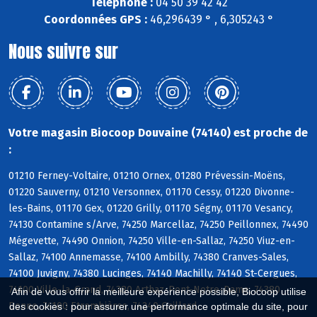
Téléphone :
04 50 39 42 42
Coordonnées GPS :
46,296439 ° , 6,305243 °
Nous suivre sur
Votre magasin Biocoop Douvaine (74140) est proche de
:
01210 Ferney-Voltaire, 01210 Ornex, 01280 Prévessin-Moëns,
01220 Sauverny, 01210 Versonnex, 01170 Cessy, 01220 Divonne-
les-Bains, 01170 Gex, 01220 Grilly, 01170 Ségny, 01170 Vesancy,
74130 Contamine s/Arve, 74250 Marcellaz, 74250 Peillonnex, 74490
Mégevette, 74490 Onnion, 74250 Ville-en-Sallaz, 74250 Viuz-en-
Sallaz, 74100 Annemasse, 74100 Ambilly, 74380 Cranves-Sales,
74100 Juvigny, 74380 Lucinges, 74140 Machilly, 74140 St-Cergues,
74100 Ville-la-Grand, 74380 Arthaz-Pont-Notre-Dame, 74380
Afin de vous offrir la meilleure expérience possible, Biocoop utilise
Bonne, 74100 Etrembières, 74240 Gaillard
des cookies : pour assurer une performance optimale du site, pour