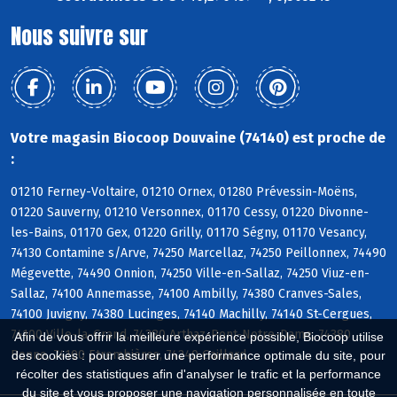
Nous suivre sur
Votre magasin Biocoop Douvaine (74140) est proche de
:
01210 Ferney-Voltaire, 01210 Ornex, 01280 Prévessin-Moëns,
01220 Sauverny, 01210 Versonnex, 01170 Cessy, 01220 Divonne-
les-Bains, 01170 Gex, 01220 Grilly, 01170 Ségny, 01170 Vesancy,
74130 Contamine s/Arve, 74250 Marcellaz, 74250 Peillonnex, 74490
Mégevette, 74490 Onnion, 74250 Ville-en-Sallaz, 74250 Viuz-en-
Sallaz, 74100 Annemasse, 74100 Ambilly, 74380 Cranves-Sales,
74100 Juvigny, 74380 Lucinges, 74140 Machilly, 74140 St-Cergues,
74100 Ville-la-Grand, 74380 Arthaz-Pont-Notre-Dame, 74380
Afin de vous offrir la meilleure expérience possible, Biocoop utilise
Bonne, 74100 Etrembières, 74240 Gaillard
des cookies : pour assurer une performance optimale du site, pour
récolter des statistiques afin d'analyser le trafic et la performance
du site et vous proposer une navigation personnalisée en toute