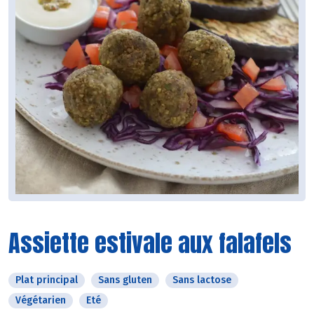
Assiette estivale aux falafels
Plat principal
Sans gluten
Sans lactose
Végétarien
Eté