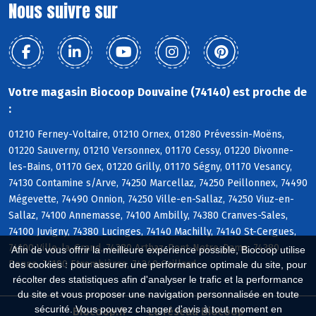
Nous suivre sur
Votre magasin Biocoop Douvaine (74140) est proche de
:
01210 Ferney-Voltaire, 01210 Ornex, 01280 Prévessin-Moëns,
01220 Sauverny, 01210 Versonnex, 01170 Cessy, 01220 Divonne-
les-Bains, 01170 Gex, 01220 Grilly, 01170 Ségny, 01170 Vesancy,
74130 Contamine s/Arve, 74250 Marcellaz, 74250 Peillonnex, 74490
Mégevette, 74490 Onnion, 74250 Ville-en-Sallaz, 74250 Viuz-en-
Sallaz, 74100 Annemasse, 74100 Ambilly, 74380 Cranves-Sales,
74100 Juvigny, 74380 Lucinges, 74140 Machilly, 74140 St-Cergues,
74100 Ville-la-Grand, 74380 Arthaz-Pont-Notre-Dame, 74380
Afin de vous offrir la meilleure expérience possible, Biocoop utilise
Bonne, 74100 Etrembières, 74240 Gaillard
des cookies : pour assurer une performance optimale du site, pour
récolter des statistiques afin d'analyser le trafic et la performance
du site et vous proposer une navigation personnalisée en toute
sécurité. Vous pouvez changer d'avis à tout moment en
Biocoop.fr
Le réseau Biocoop