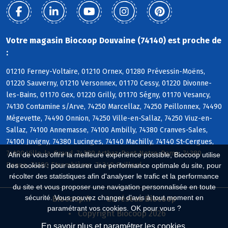
Votre magasin Biocoop Douvaine (74140) est proche de
:
01210 Ferney-Voltaire, 01210 Ornex, 01280 Prévessin-Moëns,
01220 Sauverny, 01210 Versonnex, 01170 Cessy, 01220 Divonne-
les-Bains, 01170 Gex, 01220 Grilly, 01170 Ségny, 01170 Vesancy,
74130 Contamine s/Arve, 74250 Marcellaz, 74250 Peillonnex, 74490
Mégevette, 74490 Onnion, 74250 Ville-en-Sallaz, 74250 Viuz-en-
Sallaz, 74100 Annemasse, 74100 Ambilly, 74380 Cranves-Sales,
74100 Juvigny, 74380 Lucinges, 74140 Machilly, 74140 St-Cergues,
74100 Ville-la-Grand, 74380 Arthaz-Pont-Notre-Dame, 74380
Afin de vous offrir la meilleure expérience possible, Biocoop utilise
Bonne, 74100 Etrembières, 74240 Gaillard
des cookies : pour assurer une performance optimale du site, pour
récolter des statistiques afin d'analyser le trafic et la performance
du site et vous proposer une navigation personnalisée en toute
sécurité. Vous pouvez changer d'avis à tout moment en
Biocoop.fr
Le réseau Biocoop
paramétrant vos cookies. OK pour vous ?
Copyright Biocoop 2026
En savoir plus et paramétrer les cookies