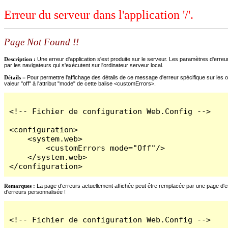
Erreur du serveur dans l'application '/'.
Page Not Found !!
Description :
Une erreur d'application s'est produite sur le serveur. Les paramètres d'erreur
par les navigateurs qui s'exécutent sur l'ordinateur serveur local.
Détails =
Pour permettre l'affichage des détails de ce message d'erreur spécifique sur les o
valeur "off" à l'attribut "mode" de cette balise <customErrors>.
<!-- Fichier de configuration Web.Config -->

<configuration>

    <system.web>

        <customErrors mode="Off"/>

    </system.web>

</configuration>
Remarques :
La page d'erreurs actuellement affichée peut être remplacée par une page d'erre
d'erreurs personnalisée !
<!-- Fichier de configuration Web.Config -->
