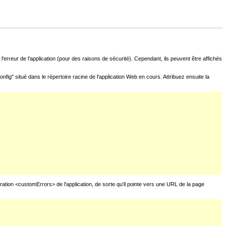
l'erreur de l'application (pour des raisons de sécurité). Cependant, ils peuvent être affichés
fig" situé dans le répertoire racine de l'application Web en cours. Attribuez ensuite la
uration <customErrors> de l'application, de sorte qu'il pointe vers une URL de la page