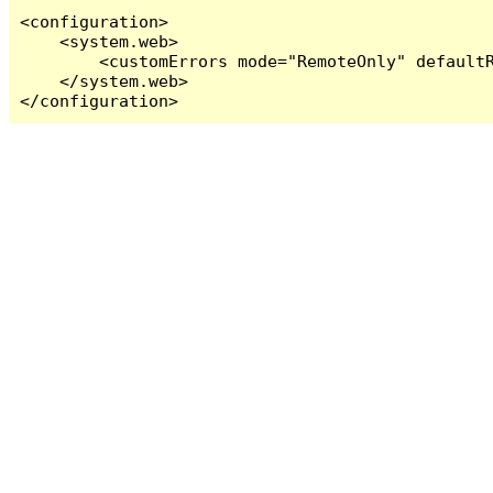
<configuration>

    <system.web>

        <customErrors mode="RemoteOnly" defaultR
    </system.web>

</configuration>