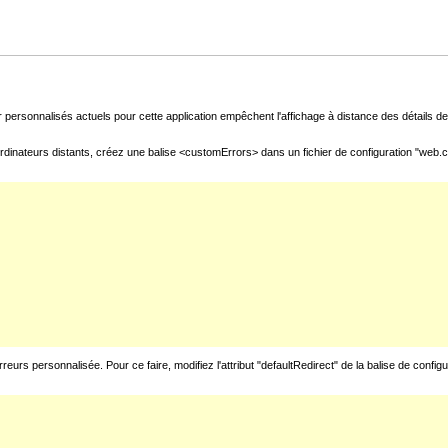
 personnalisés actuels pour cette application empêchent l'affichage à distance des détails de 
rdinateurs distants, créez une balise <customErrors> dans un fichier de configuration "web.con
urs personnalisée. Pour ce faire, modifiez l'attribut "defaultRedirect" de la balise de config