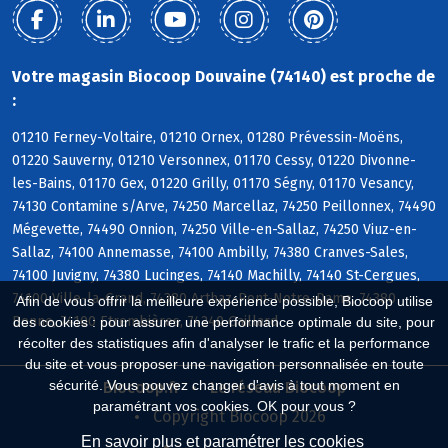
Votre magasin Biocoop Douvaine (74140) est proche de
:
01210 Ferney-Voltaire, 01210 Ornex, 01280 Prévessin-Moëns,
01220 Sauverny, 01210 Versonnex, 01170 Cessy, 01220 Divonne-
les-Bains, 01170 Gex, 01220 Grilly, 01170 Ségny, 01170 Vesancy,
74130 Contamine s/Arve, 74250 Marcellaz, 74250 Peillonnex, 74490
Mégevette, 74490 Onnion, 74250 Ville-en-Sallaz, 74250 Viuz-en-
Sallaz, 74100 Annemasse, 74100 Ambilly, 74380 Cranves-Sales,
74100 Juvigny, 74380 Lucinges, 74140 Machilly, 74140 St-Cergues,
74100 Ville-la-Grand, 74380 Arthaz-Pont-Notre-Dame, 74380
Afin de vous offrir la meilleure expérience possible, Biocoop utilise
Bonne, 74100 Etrembières, 74240 Gaillard
des cookies : pour assurer une performance optimale du site, pour
récolter des statistiques afin d'analyser le trafic et la performance
du site et vous proposer une navigation personnalisée en toute
sécurité. Vous pouvez changer d'avis à tout moment en
Biocoop.fr
Le réseau Biocoop
paramétrant vos cookies. OK pour vous ?
Copyright Biocoop 2026
En savoir plus et paramétrer les cookies