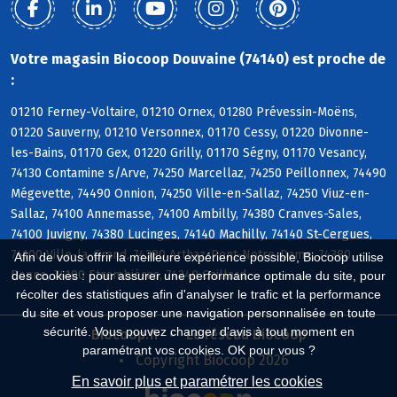
Votre magasin Biocoop Douvaine (74140) est proche de
:
01210 Ferney-Voltaire, 01210 Ornex, 01280 Prévessin-Moëns,
01220 Sauverny, 01210 Versonnex, 01170 Cessy, 01220 Divonne-
les-Bains, 01170 Gex, 01220 Grilly, 01170 Ségny, 01170 Vesancy,
74130 Contamine s/Arve, 74250 Marcellaz, 74250 Peillonnex, 74490
Mégevette, 74490 Onnion, 74250 Ville-en-Sallaz, 74250 Viuz-en-
Sallaz, 74100 Annemasse, 74100 Ambilly, 74380 Cranves-Sales,
74100 Juvigny, 74380 Lucinges, 74140 Machilly, 74140 St-Cergues,
74100 Ville-la-Grand, 74380 Arthaz-Pont-Notre-Dame, 74380
Afin de vous offrir la meilleure expérience possible, Biocoop utilise
Bonne, 74100 Etrembières, 74240 Gaillard
des cookies : pour assurer une performance optimale du site, pour
récolter des statistiques afin d'analyser le trafic et la performance
du site et vous proposer une navigation personnalisée en toute
sécurité. Vous pouvez changer d'avis à tout moment en
Biocoop.fr
Le réseau Biocoop
paramétrant vos cookies. OK pour vous ?
Copyright Biocoop 2026
En savoir plus et paramétrer les cookies