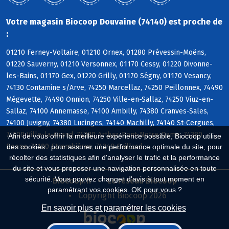
Votre magasin Biocoop Douvaine (74140) est proche de
:
01210 Ferney-Voltaire, 01210 Ornex, 01280 Prévessin-Moëns,
01220 Sauverny, 01210 Versonnex, 01170 Cessy, 01220 Divonne-
les-Bains, 01170 Gex, 01220 Grilly, 01170 Ségny, 01170 Vesancy,
74130 Contamine s/Arve, 74250 Marcellaz, 74250 Peillonnex, 74490
Mégevette, 74490 Onnion, 74250 Ville-en-Sallaz, 74250 Viuz-en-
Sallaz, 74100 Annemasse, 74100 Ambilly, 74380 Cranves-Sales,
74100 Juvigny, 74380 Lucinges, 74140 Machilly, 74140 St-Cergues,
74100 Ville-la-Grand, 74380 Arthaz-Pont-Notre-Dame, 74380
Afin de vous offrir la meilleure expérience possible, Biocoop utilise
Bonne, 74100 Etrembières, 74240 Gaillard
des cookies : pour assurer une performance optimale du site, pour
récolter des statistiques afin d'analyser le trafic et la performance
du site et vous proposer une navigation personnalisée en toute
sécurité. Vous pouvez changer d'avis à tout moment en
Biocoop.fr
Le réseau Biocoop
paramétrant vos cookies. OK pour vous ?
Copyright Biocoop 2026
En savoir plus et paramétrer les cookies