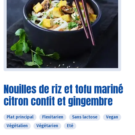
Nouilles de riz et tofu mariné
citron confit et gingembre
Plat principal
Flexitarien
Sans lactose
Vegan
Végétalien
Végétarien
Eté