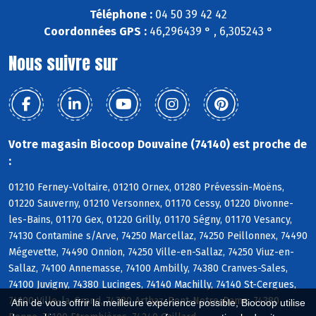
Téléphone :
04 50 39 42 42
Coordonnées GPS :
46,296439 ° , 6,305243 °
Nous suivre sur
Votre magasin Biocoop Douvaine (74140) est proche de
:
01210 Ferney-Voltaire, 01210 Ornex, 01280 Prévessin-Moëns,
01220 Sauverny, 01210 Versonnex, 01170 Cessy, 01220 Divonne-
les-Bains, 01170 Gex, 01220 Grilly, 01170 Ségny, 01170 Vesancy,
74130 Contamine s/Arve, 74250 Marcellaz, 74250 Peillonnex, 74490
Mégevette, 74490 Onnion, 74250 Ville-en-Sallaz, 74250 Viuz-en-
Sallaz, 74100 Annemasse, 74100 Ambilly, 74380 Cranves-Sales,
74100 Juvigny, 74380 Lucinges, 74140 Machilly, 74140 St-Cergues,
74100 Ville-la-Grand, 74380 Arthaz-Pont-Notre-Dame, 74380
Afin de vous offrir la meilleure expérience possible, Biocoop utilise