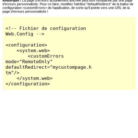
Remarques :
La page d'erreurs actuellement affichée peut être remplacée par une page
d'erreurs personnalisée. Pour ce faire, modifiez l'attribut "defaultRedirect" de la balise de
configuration <customErrors> de l'application, de sorte qu'il pointe vers une URL de la
page d'erreurs personnalisée !
<!-- Fichier de configuration 
Web.Config -->

<configuration>

    <system.web>

        <customErrors 
mode="RemoteOnly" 
defaultRedirect="mycustompage.h
tm"/>

    </system.web>

</configuration>