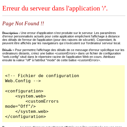
Erreur du serveur dans l'application '/'.
Page Not Found !!
Description :
Une erreur d'application s'est produite sur le serveur. Les paramètres
d'erreur personnalisés actuels pour cette application empêchent l'affichage à distance
des détails de l'erreur de l'application (pour des raisons de sécurité). Cependant, ils
peuvent être affichés par les navigateurs qui s'exécutent sur l'ordinateur serveur local.
Détails =
Pour permettre l'affichage des détails de ce message d'erreur spécifique sur les
ordinateurs distants, créez une balise <customErrors> dans un fichier de configuration
"web.config" situé dans le répertoire racine de l'application Web en cours. Attribuez
ensuite la valeur "off" à l'attribut "mode" de cette balise <customErrors>.
<!-- Fichier de configuration 
Web.Config -->

<configuration>

    <system.web>

        <customErrors 
mode="Off"/>

    </system.web>

</configuration>