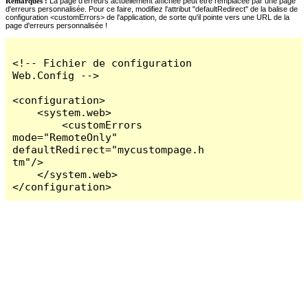
Remarques :
La page d'erreurs actuellement affichée peut être remplacée par une page
d'erreurs personnalisée. Pour ce faire, modifiez l'attribut "defaultRedirect" de la balise de
configuration <customErrors> de l'application, de sorte qu'il pointe vers une URL de la
page d'erreurs personnalisée !
<!-- Fichier de configuration 
Web.Config -->

<configuration>

    <system.web>

        <customErrors 
mode="RemoteOnly" 
defaultRedirect="mycustompage.h
tm"/>

    </system.web>

</configuration>