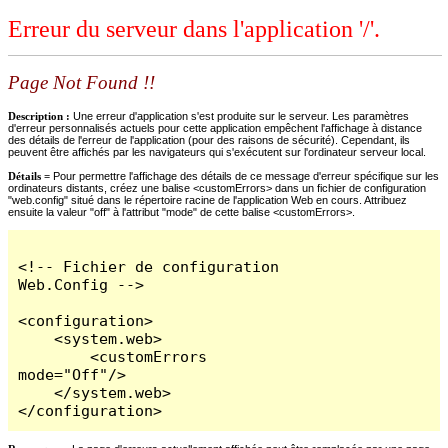
Erreur du serveur dans l'application '/'.
Page Not Found !!
Description :
Une erreur d'application s'est produite sur le serveur. Les paramètres
d'erreur personnalisés actuels pour cette application empêchent l'affichage à distance
des détails de l'erreur de l'application (pour des raisons de sécurité). Cependant, ils
peuvent être affichés par les navigateurs qui s'exécutent sur l'ordinateur serveur local.
Détails =
Pour permettre l'affichage des détails de ce message d'erreur spécifique sur les
ordinateurs distants, créez une balise <customErrors> dans un fichier de configuration
"web.config" situé dans le répertoire racine de l'application Web en cours. Attribuez
ensuite la valeur "off" à l'attribut "mode" de cette balise <customErrors>.
<!-- Fichier de configuration 
Web.Config -->

<configuration>

    <system.web>

        <customErrors 
mode="Off"/>

    </system.web>

</configuration>