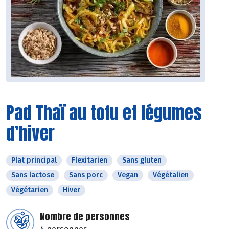
Pad Thaï au tofu et légumes
d’hiver
Plat principal
Flexitarien
Sans gluten
Sans lactose
Sans porc
Vegan
Végétalien
Végétarien
Hiver
Nombre de personnes