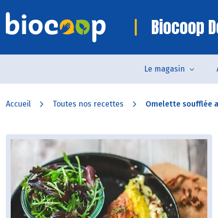
Biocoop D
Le magasin
Accueil
Toutes nos recettes
Omelette soufflée a