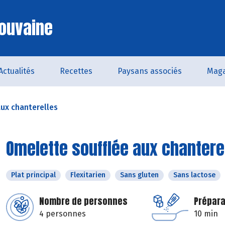
ouvaine
Actualités
Recettes
Paysans associés
Maga
ux chanterelles
Omelette soufflée aux chantere
Plat principal
Flexitarien
Sans gluten
Sans lactose
Nombre de personnes
Prépara
4 personnes
10 min