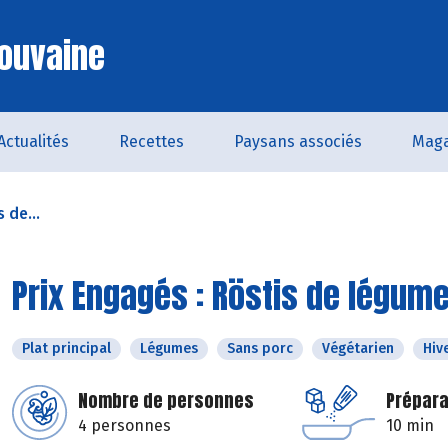
ouvaine
Actualités
Recettes
Paysans associés
Maga
 de...
Prix Engagés : Röstis de légu
Plat principal
Légumes
Sans porc
Végétarien
Hiv
Nombre de personnes
Prépara
4 personnes
10 min