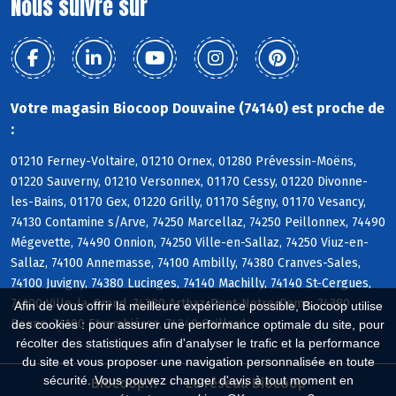
Nous suivre sur
Votre magasin Biocoop Douvaine (74140) est proche de
:
01210 Ferney-Voltaire, 01210 Ornex, 01280 Prévessin-Moëns,
01220 Sauverny, 01210 Versonnex, 01170 Cessy, 01220 Divonne-
les-Bains, 01170 Gex, 01220 Grilly, 01170 Ségny, 01170 Vesancy,
74130 Contamine s/Arve, 74250 Marcellaz, 74250 Peillonnex, 74490
Mégevette, 74490 Onnion, 74250 Ville-en-Sallaz, 74250 Viuz-en-
Sallaz, 74100 Annemasse, 74100 Ambilly, 74380 Cranves-Sales,
74100 Juvigny, 74380 Lucinges, 74140 Machilly, 74140 St-Cergues,
74100 Ville-la-Grand, 74380 Arthaz-Pont-Notre-Dame, 74380
Afin de vous offrir la meilleure expérience possible, Biocoop utilise
Bonne, 74100 Etrembières, 74240 Gaillard
des cookies : pour assurer une performance optimale du site, pour
récolter des statistiques afin d'analyser le trafic et la performance
du site et vous proposer une navigation personnalisée en toute
sécurité. Vous pouvez changer d'avis à tout moment en
Biocoop.fr
Le réseau Biocoop