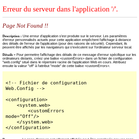
Erreur du serveur dans l'application '/'.
Page Not Found !!
Description :
Une erreur d'application s'est produite sur le serveur. Les paramètres
d'erreur personnalisés actuels pour cette application empêchent l'affichage à distance
des détails de l'erreur de l'application (pour des raisons de sécurité). Cependant, ils
peuvent être affichés par les navigateurs qui s'exécutent sur l'ordinateur serveur local.
Détails =
Pour permettre l'affichage des détails de ce message d'erreur spécifique sur les
ordinateurs distants, créez une balise <customErrors> dans un fichier de configuration
"web.config" situé dans le répertoire racine de l'application Web en cours. Attribuez
ensuite la valeur "off" à l'attribut "mode" de cette balise <customErrors>.
<!-- Fichier de configuration 
Web.Config -->

<configuration>

    <system.web>

        <customErrors 
mode="Off"/>

    </system.web>

</configuration>