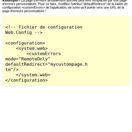
Remarques :
La page d'erreurs actuellement affichée peut être remplacée par une page
d'erreurs personnalisée. Pour ce faire, modifiez l'attribut "defaultRedirect" de la balise de
configuration <customErrors> de l'application, de sorte qu'il pointe vers une URL de la
page d'erreurs personnalisée !
<!-- Fichier de configuration 
Web.Config -->

<configuration>

    <system.web>

        <customErrors 
mode="RemoteOnly" 
defaultRedirect="mycustompage.h
tm"/>

    </system.web>

</configuration>