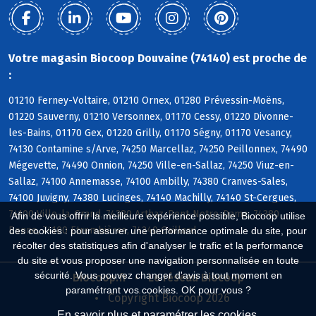
Votre magasin Biocoop Douvaine (74140) est proche de
:
01210 Ferney-Voltaire, 01210 Ornex, 01280 Prévessin-Moëns,
01220 Sauverny, 01210 Versonnex, 01170 Cessy, 01220 Divonne-
les-Bains, 01170 Gex, 01220 Grilly, 01170 Ségny, 01170 Vesancy,
74130 Contamine s/Arve, 74250 Marcellaz, 74250 Peillonnex, 74490
Mégevette, 74490 Onnion, 74250 Ville-en-Sallaz, 74250 Viuz-en-
Sallaz, 74100 Annemasse, 74100 Ambilly, 74380 Cranves-Sales,
74100 Juvigny, 74380 Lucinges, 74140 Machilly, 74140 St-Cergues,
74100 Ville-la-Grand, 74380 Arthaz-Pont-Notre-Dame, 74380
Afin de vous offrir la meilleure expérience possible, Biocoop utilise
Bonne, 74100 Etrembières, 74240 Gaillard
des cookies : pour assurer une performance optimale du site, pour
récolter des statistiques afin d'analyser le trafic et la performance
du site et vous proposer une navigation personnalisée en toute
sécurité. Vous pouvez changer d'avis à tout moment en
Biocoop.fr
Le réseau Biocoop
paramétrant vos cookies. OK pour vous ?
Copyright Biocoop 2026
En savoir plus et paramétrer les cookies