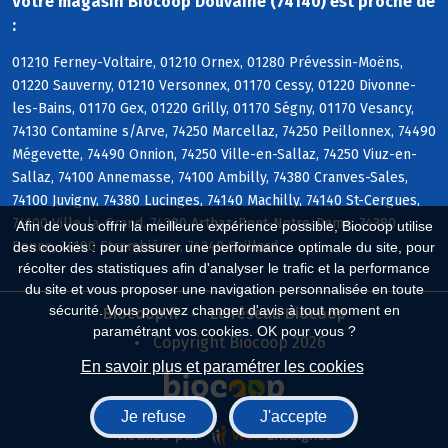
Votre magasin Biocoop Douvaine (74140) est proche de
:
01210 Ferney-Voltaire, 01210 Ornex, 01280 Prévessin-Moëns,
01220 Sauverny, 01210 Versonnex, 01170 Cessy, 01220 Divonne-
les-Bains, 01170 Gex, 01220 Grilly, 01170 Ségny, 01170 Vesancy,
74130 Contamine s/Arve, 74250 Marcellaz, 74250 Peillonnex, 74490
Mégevette, 74490 Onnion, 74250 Ville-en-Sallaz, 74250 Viuz-en-
Sallaz, 74100 Annemasse, 74100 Ambilly, 74380 Cranves-Sales,
74100 Juvigny, 74380 Lucinges, 74140 Machilly, 74140 St-Cergues,
74100 Ville-la-Grand, 74380 Arthaz-Pont-Notre-Dame, 74380
Afin de vous offrir la meilleure expérience possible, Biocoop utilise
Bonne, 74100 Etrembières, 74240 Gaillard
des cookies : pour assurer une performance optimale du site, pour
récolter des statistiques afin d'analyser le trafic et la performance
du site et vous proposer une navigation personnalisée en toute
sécurité. Vous pouvez changer d'avis à tout moment en
Biocoop.fr
Le réseau Biocoop
paramétrant vos cookies. OK pour vous ?
Copyright Biocoop 2026
En savoir plus et paramétrer les cookies
Je refuse
J'accepte
Réalisé par