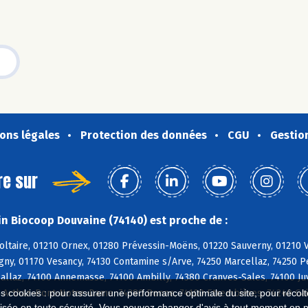
ons légales
Protection des données
CGU
Gestio
re sur
n Biocoop Douvaine (74140) est proche de :
oltaire, 01210 Ornex, 01280 Prévessin-Moëns, 01220 Sauverny, 01210 V
égny, 01170 Vesancy, 74130 Contamine s/Arve, 74250 Marcellaz, 74250 P
allaz, 74100 Annemasse, 74100 Ambilly, 74380 Cranves-Sales, 74100 Juv
0 Arthaz-Pont-Notre-Dame, 74380 Bonne, 74100 Etrembières, 74240 Gai
es cookies : pour assurer une performance optimale du site, pour récolter
isée en toute sécurité. Vous pouvez changer d'avis à tout moment en 