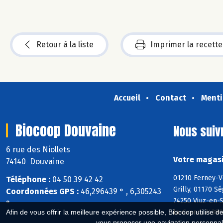
Retour à la liste
Imprimer la recette
Accueil
Contact
Menti
Biocoop Douvaine
Nous suiv
6 rue des Niollets
Votre magasi
74140 Douvaine
01210 Ferney-V
Téléphone :
04 50 39 42 42
Grilly, 01170 S
Coordonnées GPS :
46,296439 ° , 6,305243
74250 Viuz-en-S
°
la-Grand, 7438
Afin de vous offrir la meilleure expérience possible, Biocoop utilise d
vous proposer une navigation personnal