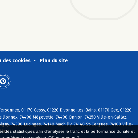
n des cookies
Plan du site
ersonnex, 01170 Cessy, 01220 Divonne-les-Bains, 01170 Gex, 01220
eillonnex, 74490 Mégevette, 74490 Onnion, 74250 Ville-en-Sallaz,
igny, 74380 Lucinges, 74140 Machilly, 74140 St-Cergues, 74100 Ville-
llard
 des statistiques afin d'analyser le trafic et la performance du site et
paramétrant vos cookies. OK pour vous ?