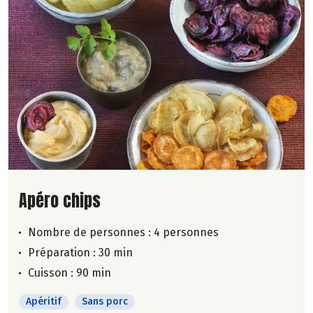
Lire la suite de la recette
Apéro chips
Nombre de personnes :
4 personnes
Préparation : 30 min
Cuisson : 90 min
Apéritif
Sans porc