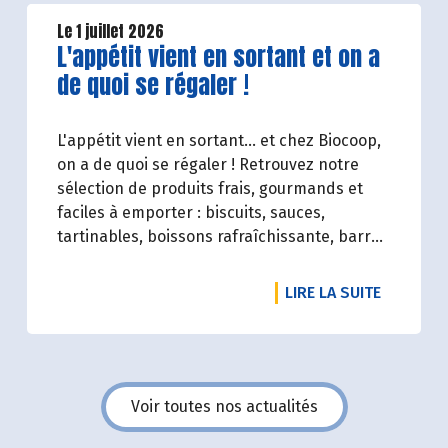
condensé des avancées réalisées par
Biocoop dans l’objectif de rendre accessible
Le 1 juillet 2026
Lire la suite de l'article
L'appétit vient en sortant et on a
et désirable une bio exigeante.
de quoi se régaler !
L'appétit vient en sortant... et chez Biocoop,
on a de quoi se régaler ! Retrouvez notre
sélection de produits frais, gourmands et
faciles à emporter : biscuits, sauces,
tartinables, boissons rafraîchissante, barres
de céréales... Profitez de 20%* de remise sur
une sélection de produits du 2 juillet au 12
DE L'ART
LIRE LA SUITE
août 2026 inclus.
Voir toutes nos actualités