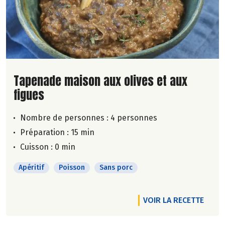
Lire la suite de la recette
Tapenade maison aux olives et aux
figues
Nombre de personnes :
4 personnes
Préparation : 15 min
Cuisson : 0 min
Apéritif
Poisson
Sans porc
VOIR LA RECETTE