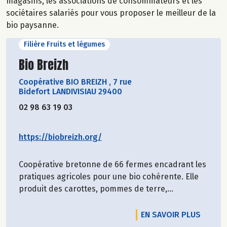
magasins, les associations de consommateurs et les
sociétaires salariés pour vous proposer le meilleur de la
bio paysanne.
Filière Fruits et légumes
Découvrir le producteur
Bio Breizh
Coopérative BIO BREIZH
,
7 rue
Bidefort LANDIVISIAU 29400
02 98 63 19 03
https://biobreizh.org/
Coopérative bretonne de 66 fermes encadrant les
pratiques agricoles pour une bio cohérente. Elle
produit des carottes, pommes de terre,...
EN SAVOIR PLUS