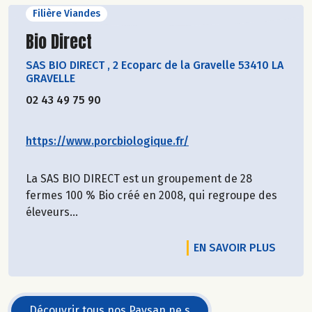
Filière Viandes
Découvrir le producteur
Bio Direct
SAS BIO DIRECT
,
2 Ecoparc de la Gravelle 53410 LA
GRAVELLE
02 43 49 75 90
https://www.porcbiologique.fr/
La SAS BIO DIRECT est un groupement de 28
fermes 100 % Bio créé en 2008, qui regroupe des
éleveurs...
EN SAVOIR PLUS
Découvrir tous nos Paysan.ne.s