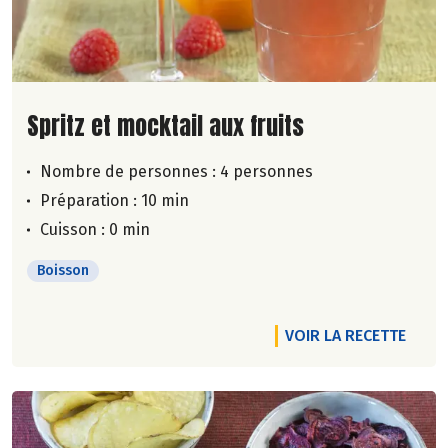
Lire la suite de la recette
Spritz et mocktail aux fruits
Nombre de personnes :
4 personnes
Préparation : 10 min
Cuisson : 0 min
Boisson
VOIR LA RECETTE