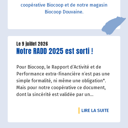
coopérative Biocoop et de notre magasin
Biocoop Douvaine.
Le 9 juillet 2026
Lire la suite de l'article
Notre RADD 2025 est sorti !
Pour Biocoop, le Rapport d’Activité et de
Performance extra-Financière n’est pas une
simple formalité, ni même une obligation*.
Mais pour notre coopérative ce document,
dont la sincérité est validée par un
organisme tiers indépendant, est un acte de
transparence vis-à-vis de l'ensemble de nos
DE L'ART
LIRE LA SUITE
parties prenantes (Paysan.ne.s Associé.e.s,
magasins...) et de nos clients. Il contient un