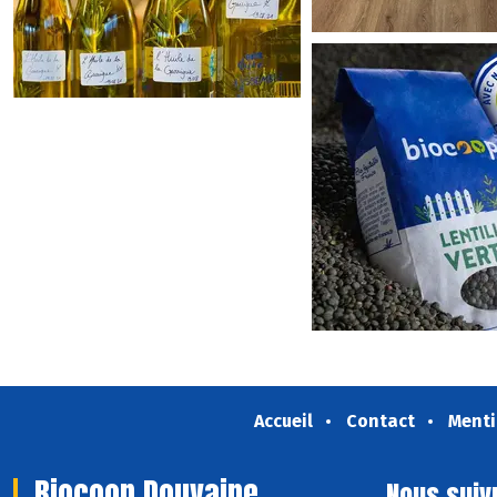
Accueil
Contact
Menti
Biocoop Douvaine
Nous suiv