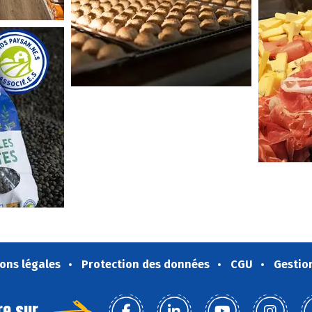
ons légales
Protection des données
CGU
Gestio
re sur