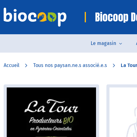
Biocoop D
Le magasin
Accueil
Tous nos paysan.ne.s associé.e.s
La Tou