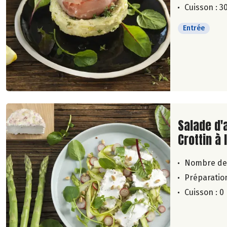
Cuisson : 3
Entrée
Lire la su
Salade d'
Crottin à 
Nombre de
Préparation
Cuisson : 0