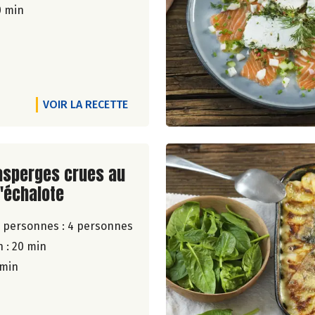
0 min
VOIR LA RECETTE
ite de la recette
asperges crues au
l'échalote
 personnes :
4 personnes
 : 20 min
 min