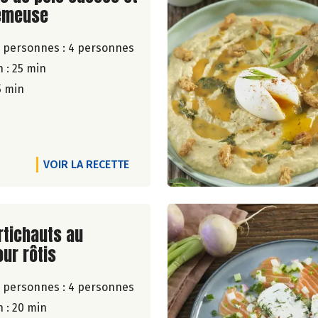
émeuse
 personnes :
4 personnes
 : 25 min
5 min
VOIR LA RECETTE
ite de la recette
rtichauts au
ur rôtis
 personnes :
4 personnes
 : 20 min