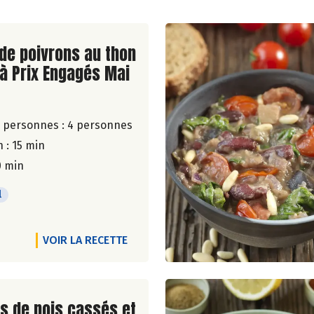
ite de la recette
de poivrons au thon
 à Prix Engagés Mai
 personnes :
4 personnes
 : 15 min
0 min
l
VOIR LA RECETTE
ite de la recette
s de pois cassés et