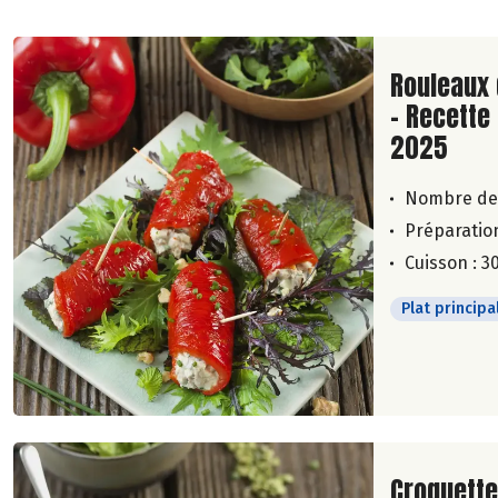
Lire la su
Rouleaux 
- Recette
2025
Nombre de
Préparation
Cuisson : 3
Plat principa
Lire la su
Croquette