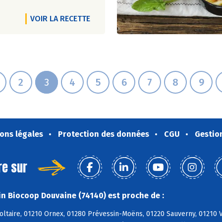
VOIR LA RECETTE
2
3
4
5
6
7
8
9
ons légales
Protection des données
CGU
Gestio
re sur
n Biocoop Douvaine (74140) est proche de :
oltaire, 01210 Ornex, 01280 Prévessin-Moëns, 01220 Sauverny, 01210 V