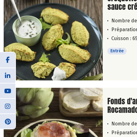
sauce cr
Nombre de
Préparation
Cuisson : 6
Entrée
Lire la su
Fonds d'a
Rocamado
Nombre de
Préparation