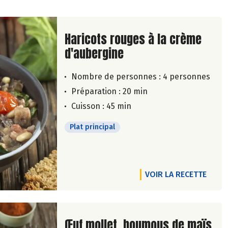
Lire la suite de la recette
Haricots rouges à la crème
d'aubergine
Nombre de personnes :
4 personnes
Préparation : 20 min
Cuisson : 45 min
Plat principal
VOIR LA RECETTE
Lire la suite de la recette
Œuf mollet, houmous de maïs